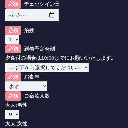
必須
チェックイン日
必須
泊数
必須
到着予定時刻
夕食付の場合は18:00までにお願いいたします。
必須
お食事
必須
ご宿泊人数
大人:男性
大人:女性