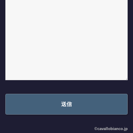
©cavallobianco.jp