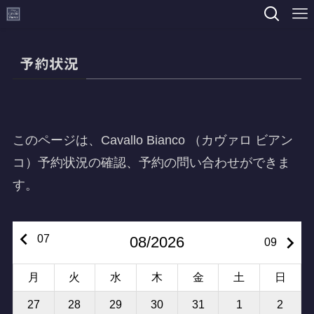
予約状況
このページは、Cavallo Bianco （カヴァロ ビアン
コ）予約状況の確認、予約の問い合わせができま
す。
keyboard_arrow_left
keyboard_arrow_right
07
08/2026
09
月
火
水
木
金
土
日
27
28
29
30
31
1
2